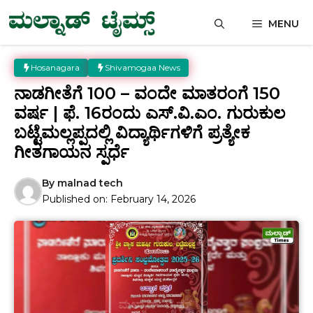
Skip
MENU
to
content
Hosanagara
Shivamogaa News
ನಾಡಗೀತೆಗೆ 100 – ವಂದೇ ಮಾತರಂಗೆ 150
ವರ್ಷ | ಫೆ. 16ರಂದು ಎಸ್.ವಿ.ಎಂ. ಗುರುಕುಲ
ಬಟ್ಟೆಮಲ್ಲಪ್ಪದಲ್ಲಿ ವಿದ್ಯಾರ್ಥಿಗಳಿಗೆ ಪ್ರತ್ಯೇಕ
ಗೀತಗಾಯನ ಸ್ಪರ್ಧೆ
By
malnad tech
Published on:
February 14, 2026