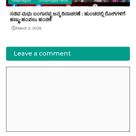
Hosanagara
Shivamogaa News
ಸಚಿವ ಮಧು ಬಂಗಾರಪ್ಪ ಜನ್ಮ ದಿನಾಚರಣೆ ; ಹುಂಚದಲ್ಲಿ ರೋಗಿಗಳಿಗೆ
ಹಣ್ಣು-ಹಂಪಲು ಹಂಚಿಕೆ
March 2, 2026
Leave a comment
Comment