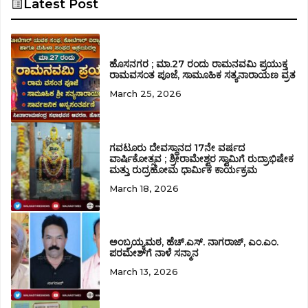
Latest Post
ಹೊಸನಗರ ; ಮಾ.27 ರಂದು ರಾಮನವಮಿ ಪ್ರಯುಕ್ತ
ರಾಮವಸಂತ ಪೂಜೆ, ಸಾಮೂಹಿಕ ಸತ್ಯನಾರಾಯಣ ವ್ರತ
March 25, 2026
ಗವಟೂರು ದೇವಸ್ಥಾನದ 17ನೇ ವರ್ಷದ
ವಾರ್ಷಿಕೋತ್ಸವ ; ಶ್ರೀರಾಮೇಶ್ವರ ಸ್ವಾಮಿಗೆ ರುದ್ರಾಭಿಷೇಕ
ಮತ್ತು ರುದ್ರಹೋಮ ಧಾರ್ಮಿಕ ಕಾರ್ಯಕ್ರಮ
March 18, 2026
ಅಂಬ್ರಯ್ಯಮಠ, ಹೆಚ್.ಎಸ್. ನಾಗರಾಜ್‌, ಎಂ.ಎಂ.
ಪರಮೇಶ್‌ಗೆ ನಾಳೆ ಸನ್ಮಾನ
March 13, 2026