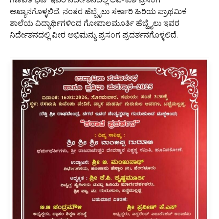
ಅಖ್ಯಾನಗೊಳ್ಳಲಿದೆ. ನಂತರ ಹೆಬ್ಬೈಲು ಸರ್ಕಾರಿ ಹಿರಿಯ ಪ್ರಾಥಮಿಕ
ಶಾಲೆಯ ವಿದ್ಯಾರ್ಥಿಗಳಿಂದ ಗೋಪಾಲಮೂರ್ತಿ ಹೆಬ್ಹೈಲು ಇವರ
ನಿರ್ದೇಶನದಲ್ಲಿ ವೀರ ಅಭಿಮನ್ಯು ಪ್ರಸಂಗ ಪ್ರದರ್ಶನಗೊಳ್ಳಲಿದೆ.