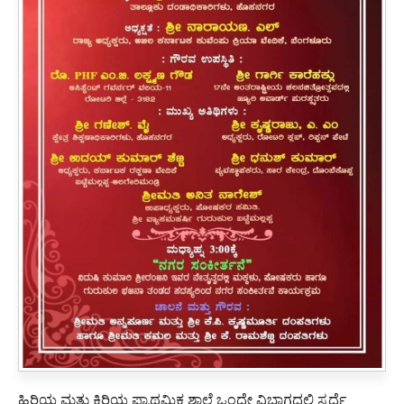
ಹಿರಿಯ ಮತ್ತು ಕಿರಿಯ ಪ್ರಾಥಮಿಕ ಶಾಲೆ ಒಂದೇ ವಿಭಾಗದಲ್ಲಿ ಸ್ಪರ್ಧೆ