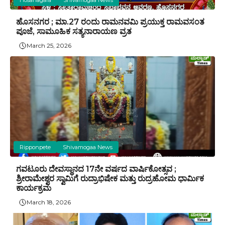
ಹೊಸನಗರ ; ಮಾ.27 ರಂದು ರಾಮನವಮಿ ಪ್ರಯುಕ್ತ ರಾಮವಸಂತ
ಪೂಜೆ, ಸಾಮೂಹಿಕ ಸತ್ಯನಾರಾಯಣ ವ್ರತ
March 25, 2026
Ripponpete
Shivamogaa News
ಗವಟೂರು ದೇವಸ್ಥಾನದ 17ನೇ ವರ್ಷದ ವಾರ್ಷಿಕೋತ್ಸವ ;
ಶ್ರೀರಾಮೇಶ್ವರ ಸ್ವಾಮಿಗೆ ರುದ್ರಾಭಿಷೇಕ ಮತ್ತು ರುದ್ರಹೋಮ ಧಾರ್ಮಿಕ
ಕಾರ್ಯಕ್ರಮ
March 18, 2026