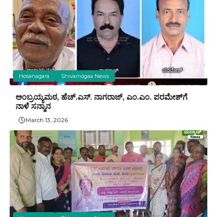
Hosanagara
Shivamogaa News
ಅಂಬ್ರಯ್ಯಮಠ, ಹೆಚ್.ಎಸ್. ನಾಗರಾಜ್‌, ಎಂ.ಎಂ. ಪರಮೇಶ್‌ಗೆ
ನಾಳೆ ಸನ್ಮಾನ
March 13, 2026