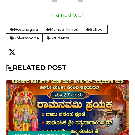
malnad tech
Hosanagara
Malnad Times
School
Shivamogga
Students
RELATED
POST
Hosanagara
Shivamogaa News