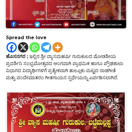
Spread the love
ಹೊಸನಗರ ;
ಇಲ್ಲಿನ ಶ್ರೀ ವ್ಯಾಸಮಹರ್ಷಿ ಗುರುಕುಲದ ಷೋಡಶೀಯ
ಪ್ರದರ್ಶಿನಿ ಸಂಭ್ರಮೋತ್ಸವದ ಅಂಗವಾಗಿ ಪ್ರಾಥಮಿಕ ಹಾಗೂ ಪ್ರೌಢಶಾಲಾ
ವಿಭಾಗದ ವಿದ್ಯಾರ್ಥಿಗಳಿಗೆ ಪ್ರತ್ಯೇಕವಾಗಿ ತಾಲ್ಲೂಕು ಮಟ್ಟದ ನಾಡಗೀತೆ
ಮತ್ತು ವಂದೇಮಾತರಂ ಗೀತಗಾಯನ ಸ್ಪರ್ಧೆಯನ್ನು ಏರ್ಪಡಿಸಲಾಗಿದೆ.