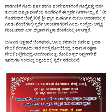
ನಾಡಗೀತೆಗೆ ನೂರು ವರ್ಷ ಹಾಗೂ ವಂದೇಮಾತರಂಗೆ ನೂರೈವತ್ತು ವರ್ಷ
ತುಂಬಿದ ಅಮೃತ ಘಳಿಗೆಯ ಸವಿನೆನಪಿಗೆ ಈ ಸ್ಪರ್ಧೆ ಏರ್ಪಡಿಸಿದ್ದು, ಫೆ. 16ರ
ಸೋಮವಾರ ಬೆಳಿಗ್ಗೆ 10ಕ್ಕೆ ಶ್ರೀ ವ್ಯಾಸ ಮಹರ್ಷಿ ಗುರುಕುಲ ಆವರಣದಲ್ಲಿನ
ಎರಡು ವೇದಿಕೆಗಳಲ್ಲಿ ಸ್ಪರ್ಧೆ ಆರಂಭವಾಗಲಿದೆ ಎಂದು ಸಂಸ್ಥೆಯ ಅಧ್ಯಕ್ಷ
ಮಂಜುನಾಥ್ ಎಸ್. ಬ್ಯಾಣದ ಪತ್ರಿಕಾ ಹೇಳಿಕೆಯಲ್ಲಿ ತಿಳಿಸಿದ್ದಾರೆ.
ಅನಿಮಿಷ ಚಿತ್ರಶಾಲೆ ಬೆಂಗಳೂರು, ಅಖಿಲ ಕರ್ನಾಟಕ ಕುವೆಂಪು ಕ್ರಿಯಾ
ವೇದಿಕೆ ಬೆಂಗಳೂರು, ಸಾರ ಸಂಸ್ಥೆ ದೊಂಬೆಕೊಪ್ಪ, ಕರ್ನಾಟಕ ರಕ್ಷಣಾ
ವೇದಿಕೆ ಬಟ್ಟೆಮಲ್ಲಪ್ಪ-ಆಲಗೇರಿಮಂಡ್ರಿ, ರೋಟರಿ ಕ್ಲಬ್ ರಿಪ್ಪನ್‌ಪೇಟೆ
ಇವರುಗಳ ಸಂಯುಕ್ತ ಆಶ್ರಯದಲ್ಲಿ ಸ್ಪರ್ಧೆ ನಡೆಯಲಿದೆ.