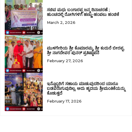
ಸಚಿವ ಮಧು ಬಂಗಾರಪ್ಪ ಜನ್ಮ ದಿನಾಚರಣೆ ;
ಹುಂಚದಲ್ಲಿ ರೋಗಿಗಳಿಗೆ ಹಣ್ಣು-ಹಂಪಲು ಹಂಚಿಕೆ
March 2, 2026
ಮುಳಗೇರಿಯ ಶ್ರೀ ಕೊಮಾರಮ್ಮ, ಶ್ರೀ ಕುದುರೆ ಬೀರಪ್ಪ,
ಶ್ರೀ ನಾಗದೇವರ ಪುನರ್ ಪ್ರತಿಷ್ಠಾಪನೆ
February 27, 2026
ಇನ್ನೊಬ್ಬರಿಗೆ ಸಹಾಯ ಮಾಡುವುದರಿಂದ ಯಾರೂ
ಬಡವರಾಗುವುದಿಲ್ಲ, ಅದು ಹೃದಯ ಶ್ರೀಮಂತಿಕೆಯನ್ನು
ಕೊಡುತ್ತದೆ
February 17, 2026