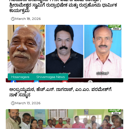
ಶ್ರೀರಾಮೇಶ್ವರ ಸ್ವಾಮಿಗೆ ರುದ್ರಾಭಿಷೇಕ ಮತ್ತು ರುದ್ರಹೋಮ ಧಾರ್ಮಿಕ
ಕಾರ್ಯಕ್ರಮ
March 18, 2026
Hosanagara
Shivamogaa News
ಅಂಬ್ರಯ್ಯಮಠ, ಹೆಚ್.ಎಸ್. ನಾಗರಾಜ್‌, ಎಂ.ಎಂ. ಪರಮೇಶ್‌ಗೆ
ನಾಳೆ ಸನ್ಮಾನ
March 13, 2026