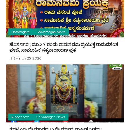
Hosanagara
Shivamogaa News
ಹೊಸನಗರ ; ಮಾ.27 ರಂದು ರಾಮನವಮಿ ಪ್ರಯುಕ್ತ ರಾಮವಸಂತ
ಪೂಜೆ, ಸಾಮೂಹಿಕ ಸತ್ಯನಾರಾಯಣ ವ್ರತ
March 25, 2026
Ripponpete
Shivamogaa News
ಗವಟೂರು ದೇವಸ್ಥಾನದ 17ನೇ ವರ್ಷದ ವಾರ್ಷಿಕೋತ್ಸವ ;