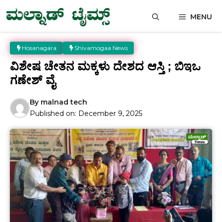
Skip
MENU
to
content
Hosanagara
Shivamogaa News
ವಿಶೇಷ ಚೇತನ ಮಕ್ಕಳು ದೇಶದ ಆಸ್ತಿ ; ಬಿಇಒ
ಗಣೇಶ್ ವೈ
By
malnad tech
Published on:
December 9, 2025