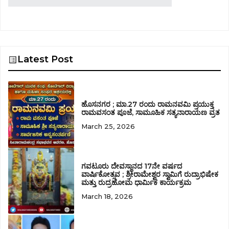
Latest Post
ಹೊಸನಗರ ; ಮಾ.27 ರಂದು ರಾಮನವಮಿ ಪ್ರಯುಕ್ತ
ರಾಮವಸಂತ ಪೂಜೆ, ಸಾಮೂಹಿಕ ಸತ್ಯನಾರಾಯಣ ವ್ರತ
March 25, 2026
ಗವಟೂರು ದೇವಸ್ಥಾನದ 17ನೇ ವರ್ಷದ
ವಾರ್ಷಿಕೋತ್ಸವ ; ಶ್ರೀರಾಮೇಶ್ವರ ಸ್ವಾಮಿಗೆ ರುದ್ರಾಭಿಷೇಕ
ಮತ್ತು ರುದ್ರಹೋಮ ಧಾರ್ಮಿಕ ಕಾರ್ಯಕ್ರಮ
March 18, 2026