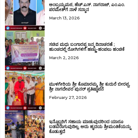
ಅಂಬ್ರಯ್ಯಮಠ, ಹೆಚ್.ಎಸ್. ನಾಗರಾಜ್‌, ಎಂ.ಎಂ.
ಪರಮೇಶ್‌ಗೆ ನಾಳೆ ಸನ್ಮಾನ
March 13, 2026
ಸಚಿವ ಮಧು ಬಂಗಾರಪ್ಪ ಜನ್ಮ ದಿನಾಚರಣೆ ;
ಹುಂಚದಲ್ಲಿ ರೋಗಿಗಳಿಗೆ ಹಣ್ಣು-ಹಂಪಲು ಹಂಚಿಕೆ
March 2, 2026
ಮುಳಗೇರಿಯ ಶ್ರೀ ಕೊಮಾರಮ್ಮ, ಶ್ರೀ ಕುದುರೆ ಬೀರಪ್ಪ,
ಶ್ರೀ ನಾಗದೇವರ ಪುನರ್ ಪ್ರತಿಷ್ಠಾಪನೆ
February 27, 2026
ಇನ್ನೊಬ್ಬರಿಗೆ ಸಹಾಯ ಮಾಡುವುದರಿಂದ ಯಾರೂ
ಬಡವರಾಗುವುದಿಲ್ಲ, ಅದು ಹೃದಯ ಶ್ರೀಮಂತಿಕೆಯನ್ನು
ಕೊಡುತ್ತದೆ