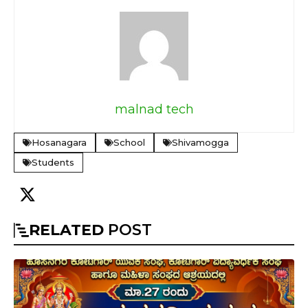
malnad tech
Hosanagara
School
Shivamogga
Students
RELATED
POST