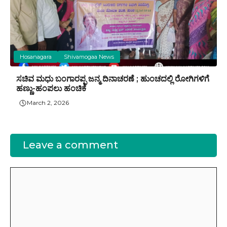
Hosanagara
Shivamogaa News
ಸಚಿವ ಮಧು ಬಂಗಾರಪ್ಪ ಜನ್ಮ ದಿನಾಚರಣೆ ; ಹುಂಚದಲ್ಲಿ ರೋಗಿಗಳಿಗೆ
ಹಣ್ಣು-ಹಂಪಲು ಹಂಚಿಕೆ
March 2, 2026
Leave a comment
Comment