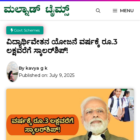
Skip
MENU
to
content
Govt Schemes
ವಿದ್ಯಾರ್ಥಿವೇತನ ಯೋಜನೆ ವರ್ಷಕ್ಕೆ ರೂ.3
ಲಕ್ಷವರೆಗೆ ಸ್ಕಾಲರ್‌ಶಿಪ್‌!
By
kavya g k
Published on:
July 9, 2025