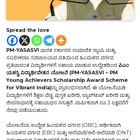
Spread the love
PM-YASASVI
ಭಾರತ ಸರ್ಕಾರದ ಸಾಮಾಜಿಕ ನ್ಯಾಯ ಮತ್ತು
ಸಬಲೀಕರಣ ಸಚಿವಾಲಯದ ವತಿಯಿಂದ ಹಿಂದುಳಿದ ವರ್ಗದ
ಪ್ರತಿಭಾವಂತ ವಿದ್ಯಾರ್ಥಿಗಳಿಗೆ ಸಹಾಯ ಮಾಡುವ ಉದ್ದೇಶದಿಂದ
ಪಿಎಂ
ಯಶಸ್ವಿ ವಿದ್ಯಾರ್ಥಿವೇತನ ಯೋಜನೆ (PM-YASASVI – PM
Young Achievers Scholarship Award Scheme
for Vibrant India)
ನ್ನು ಪ್ರಾರಂಭಿಸಲಾಗಿದೆ. ಈ ಯೋಜನೆಯಡಿ
ವಿದ್ಯಾರ್ಥಿಗಳಿಗೆ ಶಿಕ್ಷಣ ವೆಚ್ಚ, ಪುಸ್ತಕ ಖರೀದಿ, ಲ್ಯಾಪ್‌ಟಾಪ್‌ ಖರೀದಿ ಮತ್ತು
ಜೀವನಾಧಾರಕ್ಕೆ ಸಹಾಯಧನ ಸಿಗುತ್ತದೆ. ವಾರ್ಷಿಕವಾಗಿ ರೂ.3 ಲಕ್ಷವರೆಗೆ
ನೆರವು ಪಡೆಯಬಹುದು.
ಯೋಜನೆಯ ಉದ್ದೇಶ ಹಿಂದುಳಿದ ವರ್ಗದ (OBC), ಆರ್ಥಿಕವಾಗಿ
ಹಿಂದುಳಿದ ವರ್ಗದ (EBC) ಮತ್ತು ಅಲೆಮಾರಿ/ಅರೆ-ಅಲೆಮಾರಿ (DNT)