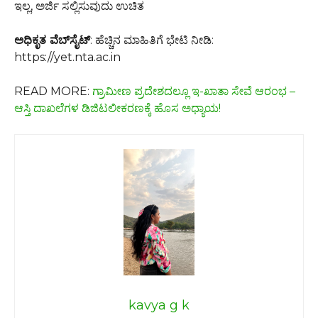
ಇಲ್ಲ, ಅರ್ಜಿ ಸಲ್ಲಿಸುವುದು ಉಚಿತ
ಅಧಿಕೃತ ವೆಬ್‌ಸೈಟ್
: ಹೆಚ್ಚಿನ ಮಾಹಿತಿಗೆ ಭೇಟಿ ನೀಡಿ:
https://yet.nta.ac.in
READ MORE:
ಗ್ರಾಮೀಣ ಪ್ರದೇಶದಲ್ಲೂ ಇ-ಖಾತಾ ಸೇವೆ ಆರಂಭ –
ಆಸ್ತಿ ದಾಖಲೆಗಳ ಡಿಜಿಟಲೀಕರಣಕ್ಕೆ ಹೊಸ ಅಧ್ಯಾಯ!
kavya g k