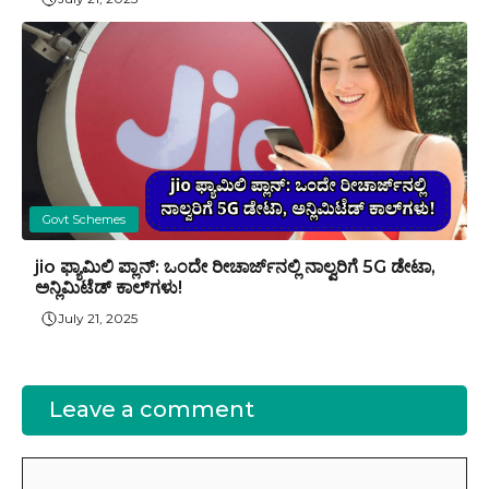
Govt Schemes
jio ಫ್ಯಾಮಿಲಿ ಪ್ಲಾನ್: ಒಂದೇ ರೀಚಾರ್ಜ್‌ನಲ್ಲಿ ನಾಲ್ವರಿಗೆ 5G ಡೇಟಾ,
ಅನ್ಲಿಮಿಟೆಡ್ ಕಾಲ್‌ಗಳು!
July 21, 2025
Leave a comment
Comment