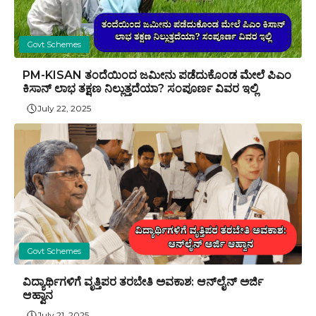
Govt Schemes
PM-KISAN ತಂದೆಯಿಂದ ಜಮೀನು ಪಡೆದುಕೊಂಡ ಮೇಲೆ ಪಿಎಂ
ಕಿಸಾನ್ ಲಾಭ ತಕ್ಷಣ ನಿಲ್ಲುತ್ತದೆಯಾ? ಸಂಪೂರ್ಣ ವಿವರ ಇಲ್ಲಿ
July 22, 2025
Govt Schemes
ವಿದ್ಯಾರ್ಥಿಗಳಿಗೆ ವೃತ್ತಿಪರ ತರಬೇತಿ ಅವಕಾಶ: ಆನ್‌ಲೈನ್ ಅರ್ಜಿ
ಆಹ್ವಾನ
July 21, 2025