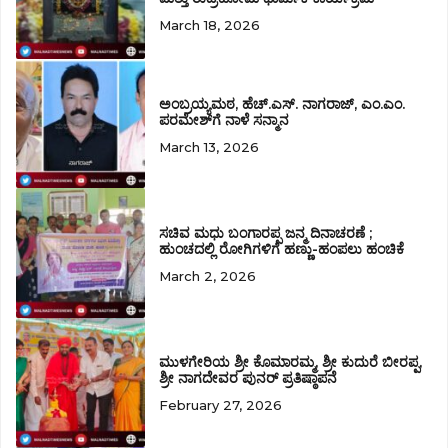
March 18, 2026
ಅಂಬ್ರಯ್ಯಮಠ, ಹೆಚ್.ಎಸ್. ನಾಗರಾಜ್‌, ಎಂ.ಎಂ.
ಪರಮೇಶ್‌ಗೆ ನಾಳೆ ಸನ್ಮಾನ
March 13, 2026
ಸಚಿವ ಮಧು ಬಂಗಾರಪ್ಪ ಜನ್ಮ ದಿನಾಚರಣೆ ;
ಹುಂಚದಲ್ಲಿ ರೋಗಿಗಳಿಗೆ ಹಣ್ಣು-ಹಂಪಲು ಹಂಚಿಕೆ
March 2, 2026
ಮುಳಗೇರಿಯ ಶ್ರೀ ಕೊಮಾರಮ್ಮ, ಶ್ರೀ ಕುದುರೆ ಬೀರಪ್ಪ,
ಶ್ರೀ ನಾಗದೇವರ ಪುನರ್ ಪ್ರತಿಷ್ಠಾಪನೆ
February 27, 2026