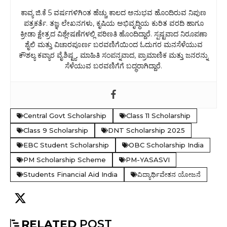
ಕಾವ್ಯ ಜಿ.ಕೆ 5 ವರ್ಷಗಳಿಗಿಂತ ಹೆಚ್ಚು ಕಾಲದ ಅನುಭವ ಹೊಂದಿರುವ ನಿಪುಣ
ಪತ್ರಕರ್ತೆ. ತಜ್ಞ ಲೇಖನಗಳು, ಕೃಷಿಯ ಅಭಿವೃದ್ಧಿಯ ಕುರಿತ ವರದಿ ಹಾಗೂ
ಕ್ರೀಡಾ ಕ್ಷೇತ್ರದ ವಿಶ್ಲೇಷಣೆಗಳಲ್ಲಿ ಪರಿಣತಿ ಹೊಂದಿದ್ದಾರೆ. ಸ್ಪಷ್ಟವಾದ ನಿರೂಪಣಾ
ಶೈಲಿ ಮತ್ತು ವಿಚಾರಪೂರ್ಣ ಬರವಣಿಗೆಯಿಂದ ಓದುಗರ ಮನಸೆಳೆಯುವ
ಕೌಶಲ್ಯ ಕವ್ಯಾರ ವೈಶಿಷ್ಟ್ಯ. ಮಾಹಿತಿ ಸಂಪನ್ನವಾದ, ಪ್ರಾಮಾಣಿಕ ಮತ್ತು ಜನರನ್ನು
ಸೆಳೆಯುವ ಬರವಣಿಗೆಗೆ ಬದ್ಧರಾಗಿದ್ದಾರೆ.
Central Govt Scholarship
Class 11 Scholarship
Class 9 Scholarship
DNT Scholarship 2025
EBC Student Scholarship
OBC Scholarship India
PM Scholarship Scheme
PM-YASASVI
Students Financial Aid India
ವಿದ್ಯಾರ್ಥಿವೇತನ ಯೋಜನೆ
RELATED
POST