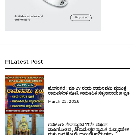
Latest Post
ಹೊಸನಗರ ; ಮಾ.27 ರಂದು ರಾಮನವಮಿ ಪ್ರಯುಕ್ತ
ರಾಮವಸಂತ ಪೂಜೆ, ಸಾಮೂಹಿಕ ಸತ್ಯನಾರಾಯಣ ವ್ರತ
March 25, 2026
ಗವಟೂರು ದೇವಸ್ಥಾನದ 17ನೇ ವರ್ಷದ
ವಾರ್ಷಿಕೋತ್ಸವ ; ಶ್ರೀರಾಮೇಶ್ವರ ಸ್ವಾಮಿಗೆ ರುದ್ರಾಭಿಷೇಕ
ಮತ್ತು ರುದ್ರಹೋಮ ಧಾರ್ಮಿಕ ಕಾರ್ಯಕ್ರಮ