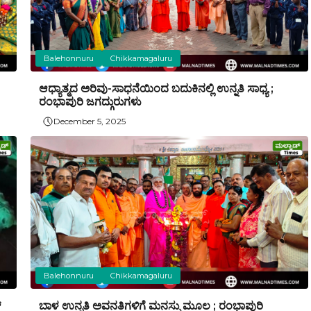
Balehonnuru
Chikkamagaluru
ಆಧ್ಯಾತ್ಮದ ಅರಿವು-ಸಾಧನೆಯಿಂದ ಬದುಕಿನಲ್ಲಿ ಉನ್ನತಿ ಸಾಧ್ಯ ;
ರಂಭಾಪುರಿ ಜಗದ್ಗುರುಗಳು
December 5, 2025
Balehonnuru
Chikkamagaluru
್
ಬಾಳ ಉನ್ನತಿ ಅವನತಿಗಳಿಗೆ ಮನಸ್ಸು ಮೂಲ ; ರಂಭಾಪುರಿ