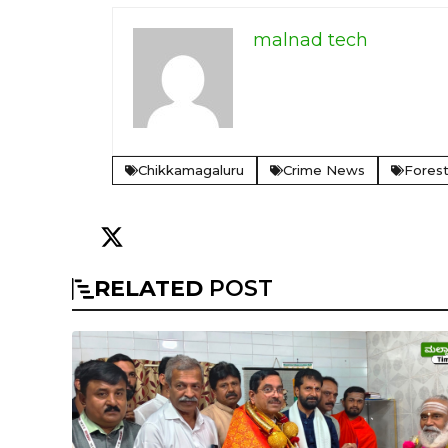
malnad tech
Chikkamagaluru
Crime News
Fores
RELATED
POST