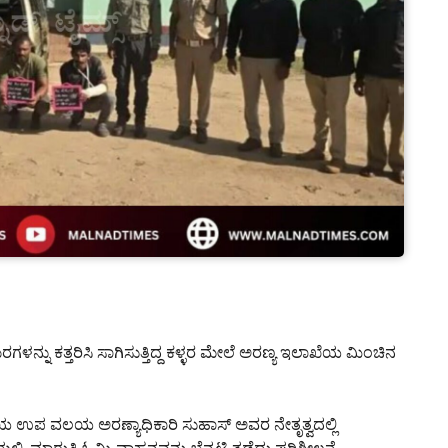
ಗಳನ್ನು ಕತ್ತರಿಸಿ ಸಾಗಿಸುತ್ತಿದ್ದ ಕಳ್ಳರ ಮೇಲೆ ಅರಣ್ಯ ಇಲಾಖೆಯ ಮಿಂಚಿನ
ಯ ಉಪ ವಲಯ ಅರಣ್ಯಾಧಿಕಾರಿ ಸುಹಾಸ್ ಅವರ ನೇತೃತ್ವದಲ್ಲಿ