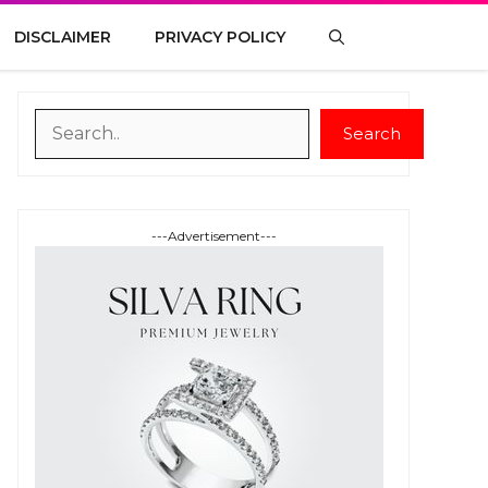
DISCLAIMER
PRIVACY POLICY
Search
Search
---Advertisement---