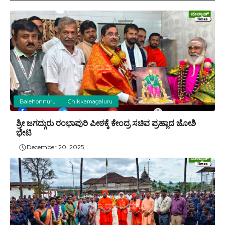
Balehonnuru
Chikkamagaluru
ಶ್ರೀ ಜಗದ್ಗುರು ರಂಭಾಪುರಿ ಪೀಠಕ್ಕೆ ಕೇಂದ್ರ ಸಚಿವ ಪ್ರಹ್ಲಾದ ಜೋಶಿ
ಭೇಟಿ
December 20, 2025