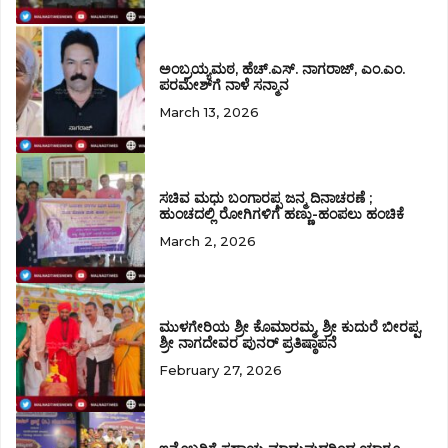
ಅಂಬ್ರಯ್ಯಮಠ, ಹೆಚ್.ಎಸ್. ನಾಗರಾಜ್‌, ಎಂ.ಎಂ.
ಪರಮೇಶ್‌ಗೆ ನಾಳೆ ಸನ್ಮಾನ
March 13, 2026
ಸಚಿವ ಮಧು ಬಂಗಾರಪ್ಪ ಜನ್ಮ ದಿನಾಚರಣೆ ;
ಹುಂಚದಲ್ಲಿ ರೋಗಿಗಳಿಗೆ ಹಣ್ಣು-ಹಂಪಲು ಹಂಚಿಕೆ
March 2, 2026
ಮುಳಗೇರಿಯ ಶ್ರೀ ಕೊಮಾರಮ್ಮ, ಶ್ರೀ ಕುದುರೆ ಬೀರಪ್ಪ,
ಶ್ರೀ ನಾಗದೇವರ ಪುನರ್ ಪ್ರತಿಷ್ಠಾಪನೆ
February 27, 2026