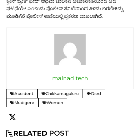
ಕ್ರೇನ್ ಬ್ರೇಕ್ ಫೇಲ್ ಅಥವಾ ಚಾಲಕನ ಅಜಾಕರಕತೆಯಿಂದ ಆದ
ಘಟನೆಯೇ ಎಂಬುದು ಪೊಲೀಸ್ ತನಿಖೆಯಿಂದ ತಿಳಿದು ಬರಬೇಕಿದ್ದು,
ಮೂಡಿಗೆರೆ ಪೊಲೀಸ್ ಠಾಣೆಯಲ್ಲಿ ಪ್ರಕರಣ ದಾಖಲಾಗಿದೆ.
malnad tech
Accident
Chikkamagaluru
Died
Mudigere
Women
RELATED
POST