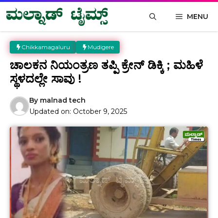
Skip
MENU
to
content
Chikkamagaluru
Mudigere
ಚಾಲಕನ ನಿಯಂತ್ರಣ ತಪ್ಪಿ ಕ್ರೇನ್ ಡಿಕ್ಕಿ ; ಮಹಿಳೆ
ಸ್ಥಳದಲ್ಲೇ ಸಾವು !
By
malnad tech
Updated on:
October 9, 2025