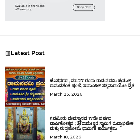
Latest Post
ಹೊಸನಗರ ; ಮಾ.27 ರಂದು ರಾಮನವಮಿ ಪ್ರಯುಕ್ತ
ರಾಮವಸಂತ ಪೂಜೆ, ಸಾಮೂಹಿಕ ಸತ್ಯನಾರಾಯಣ ವ್ರತ
March 25, 2026
ಗವಟೂರು ದೇವಸ್ಥಾನದ 17ನೇ ವರ್ಷದ
ವಾರ್ಷಿಕೋತ್ಸವ ; ಶ್ರೀರಾಮೇಶ್ವರ ಸ್ವಾಮಿಗೆ ರುದ್ರಾಭಿಷೇಕ
ಮತ್ತು ರುದ್ರಹೋಮ ಧಾರ್ಮಿಕ ಕಾರ್ಯಕ್ರಮ
March 18, 2026