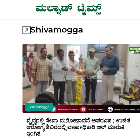
Skip
to
content
Shivamogga
Shivamogga
ವೈದ್ಯರಲ್ಲಿ ಸೇವಾ ಮನೋಭಾವನೆ ಅಪರೂಪ ; ಉಚಿತ
ಆರೋಗ್ಯ ಶಿಬಿರದಲ್ಲಿ ವಾರ್ತಾಧಿಕಾರಿ ಆರ್ ಮಾರುತಿ
ಇಂಗಿತ