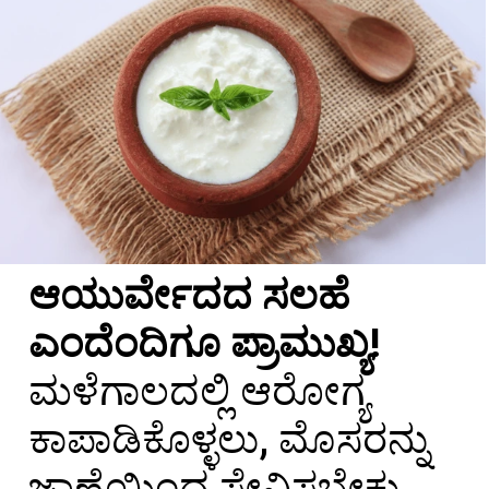
ಆಯುರ್ವೇದದ ಸಲಹೆ
ಎಂದೆಂದಿಗೂ ಪ್ರಾಮುಖ್ಯ!
ಮಳೆಗಾಲದಲ್ಲಿ ಆರೋಗ್ಯ
ಕಾಪಾಡಿಕೊಳ್ಳಲು, ಮೊಸರನ್ನು
ಜಾಣ್ಮೆಯಿಂದ ಸೇವಿಸಬೇಕು.