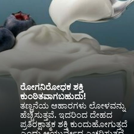
ರೋಗನಿರೋಧಕ ಶಕ್ತಿ
ಕುಂಠಿತವಾಗಬಹುದು!
ತಣ್ಣನೆಯ ಆಹಾರಗಳು ಲೋಳವನ್ನು
ಹೆಚ್ಚಿಸುತ್ತವೆ. ಇದರಿಂದ ದೇಹದ
ಪ್ರತಿರಕ್ಷಾತ್ಮಕ ಶಕ್ತಿ ಕುಂದುಹೋಗುತ್ತದೆ
ಎಂದು ಆಯುರ್ವೇದ ಎಚ್ಚರಿಸುತ್ತದೆ.