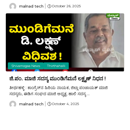
malnad tech
October 26, 2025
Shivamogaa News
Thirthahalli
ಜಿ.ಪಂ. ಮಾಜಿ ಸದಸ್ಯ ಮುಂಡಿಗೆಮನೆ ಲಕ್ಷ್ಮಣ್ ನಿಧನ !
ತೀರ್ಥಹಳ್ಳಿ : ಕಾಂಗ್ರೆಸ್‌ನ ಹಿರಿಯ ನಾಯಕ, ಜಿಲ್ಲಾ ಪಂಚಾಯತ್ ಮಾಜಿ
ಸದಸ್ಯರು, ಈಡಿಗ ಸಂಘದ ಮಾಜಿ ಅಧ್ಯಕ್ಷ, ಹಾಲಿ ಸದಸ್ಯ ...
malnad tech
October 4, 2025