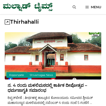
Skip
MENU
to
content
Thirhahalli
Ripponpete
Shivamogaa News
ನ. 4 ರಂದು ಮಳಲಿಮಠದಲ್ಲಿ ಕಾರ್ತಿಕ ದೀಪೋತ್ಸವ –
ಧರ್ಮಜಾಗೃತಿ ಸಮಾರಂಭ
ರಿಪ್ಪನ್‌ಪೇಟೆ ; ತೀರ್ಥಹಳ್ಳಿ ತಾಲ್ಲೂಕಿನ ಕೋಣಂದೂರು ಸಮೀಪದ ಶ್ರೀಮನ್
ಮಹಾಸಂಸ್ಥಾನ ಮಳಲಿಮಠದಲ್ಲಿ ನವೆಂಬರ್ 4 ರಂದು ಸಂಜೆ 5 ಗಂಟೆಗೆ ...