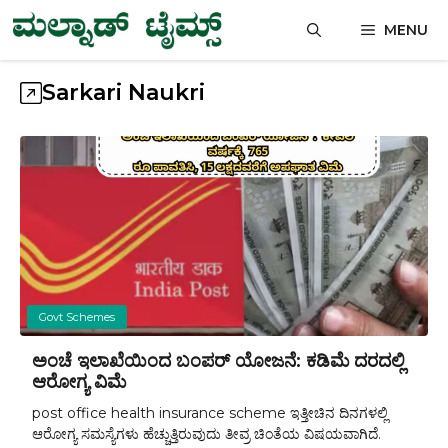
Skip
MENU
to
content
Sarkari Naukri
Govt Schemes
ಅಂಚೆ ಇಲಾಖೆಯಿಂದ ಬಂಪರ್ ಯೋಜನೆ: ಕಡಿಮೆ ದರದಲ್ಲಿ
ಆರೋಗ್ಯ ವಿಮೆ
post office health insurance scheme ಇತ್ತೀಚಿನ ದಿನಗಳಲ್ಲಿ
ಆರೋಗ್ಯ ಸಮಸ್ಯೆಗಳು ಹೆಚ್ಚುತ್ತಿರುವುದು ತೀವ್ರ ಚಿಂತೆಯ ವಿಷಯವಾಗಿದೆ.