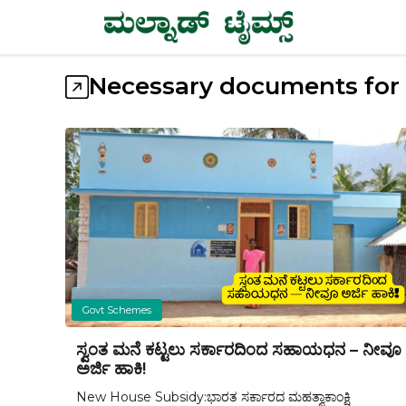
Skip
to
content
Necessary documents for
Govt Schemes
ಸ್ವಂತ ಮನೆ ಕಟ್ಟಲು ಸರ್ಕಾರದಿಂದ ಸಹಾಯಧನ – ನೀವೂ
ಅರ್ಜಿ ಹಾಕಿ!
New House Subsidy:ಭಾರತ ಸರ್ಕಾರದ ಮಹತ್ವಾಕಾಂಕ್ಷಿ