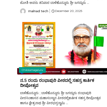
ಜೋಶಿ ಅವರು ಶನಿವಾರ ಬಾಳೆಹೊನ್ನೂರು ಶ್ರೀ ಜಗದ್ಗುರು ...
malnad tech
December 20, 2025
Chikkamagaluru
ನ.5 ರಂದು ರಂಭಾಪುರಿ ಪೀಠದಲ್ಲಿ ಸಹಸ್ರ ಕಾರ್ತಿಕ
ದೀಪೋತ್ಸವ
ಬಾಳೆಹೊನ್ನೂರು ; ಬಾಳೆಹೊನ್ನೂರು ಶ್ರೀ ಜಗದ್ಗುರು ರಂಭಾಪುರಿ
ವೀರಸಿಂಹಾಸನ ಮಹಾಸಂಸ್ಥಾನ ಪೀಠದಲ್ಲಿಕಾರ್ತಿಕ ಸಹಸ್ರ ದೀಪೋತ್ಸವ
ಹಾಗೂ ಕ್ಷೇತ್ರನಾಥ ಶ್ರೀ ವೀರಭದ್ರಸ್ವಾಮಿ ...