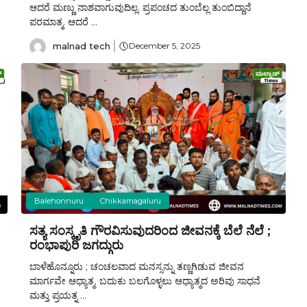
ಆದರೆ ಮಣ್ಣು ನಾಶವಾಗುವುದಿಲ್ಲ. ಪ್ರಪಂಚದ ತುಂಬೆಲ್ಲ ತುಂಬಿದ್ದಾನೆ
ಪರಮಾತ್ಮ. ಆದರೆ ...
malnad tech
December 5, 2025
Balehonnuru
Chikkamagaluru
ಸತ್ಯ ಸಂಸ್ಕೃತಿ ಗೌರವಿಸುವುದರಿಂದ ಜೀವನಕ್ಕೆ ಬೆಲೆ ನೆಲೆ ;
ರಂಭಾಪುರಿ ಜಗದ್ಗುರು
ಬಾಳೆಹೊನ್ನೂರು ; ಚಂಚಲವಾದ ಮನಸ್ಸನ್ನು ತಣ್ಣಗಿಡುವ ಜೀವನ
ಮಾರ್ಗವೇ ಆಧ್ಯಾತ್ಮ. ಬದುಕು ಬಲಗೊಳ್ಳಲು ಆಧ್ಯಾತ್ಮದ ಅರಿವು ಸಾಧನೆ
ಮತ್ತು ಪ್ರಯತ್ನ ...