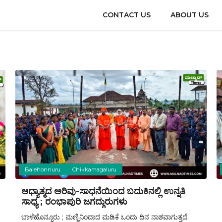
CONTACT US
ABOUT US
Balehonnuru
Chikkamagaluru
ಆಧ್ಯಾತ್ಮದ ಅರಿವು-ಸಾಧನೆಯಿಂದ ಬದುಕಿನಲ್ಲಿ ಉನ್ನತಿ
ಸಾಧ್ಯ ; ರಂಭಾಪುರಿ ಜಗದ್ಗುರುಗಳು
ಬಾಳೆಹೊನ್ನೂರು ; ಮಣ್ಣಿನಿಂದಾದ ಮಡಿಕೆ ಒಂದು ದಿನ ನಾಶವಾಗುತ್ತದೆ.