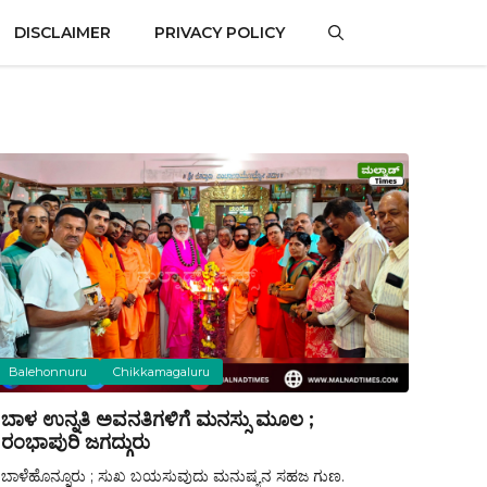
DISCLAIMER
PRIVACY POLICY
Balehonnuru
Chikkamagaluru
ಬಾಳ ಉನ್ನತಿ ಅವನತಿಗಳಿಗೆ ಮನಸ್ಸು ಮೂಲ ;
ರಂಭಾಪುರಿ ಜಗದ್ಗುರು
ಬಾಳೆಹೊನ್ನೂರು ; ಸುಖ ಬಯಸುವುದು ಮನುಷ್ಯನ ಸಹಜ ಗುಣ.