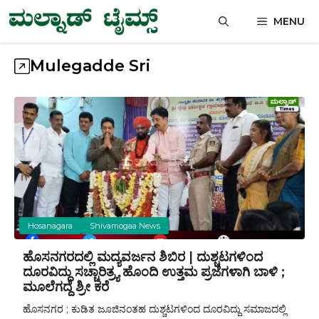
Skip
MENU
to
content
Mulegadde Sri
Hosanagara
Shivamogaa News
ಹೊಸನಗರದಲ್ಲಿ ಮದ್ಯವರ್ಜನ ಶಿಬಿರ | ದುಶ್ಚಟಗಳಿಂದ
ದೂರವಿದ್ದು ಸಚ್ಚಾರಿತ್ರ್ಯ ಹೊಂದಿ ಉತ್ತಮ ಪ್ರಜೆಗಳಾಗಿ ಬಾಳಿ ;
ಮೂಲೆಗದ್ದೆ ಶ್ರೀ ಕರೆ
ಹೊಸನಗರ ; ಕುಡಿತ ಜೂಜಿನಂತಹ ದುಶ್ಚಟಗಳಿಂದ ದೂರವಿದ್ದು ಸಮಾಜದಲ್ಲಿ