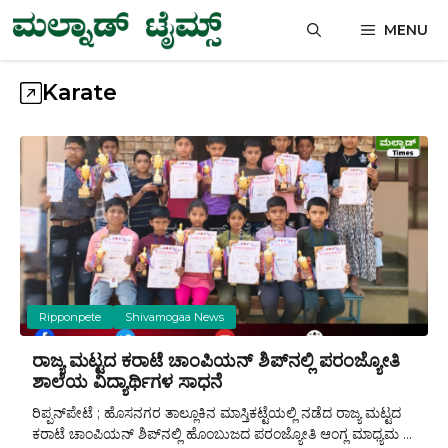
Skip
MENU
to
content
Karate
Ripponpete
Shivamogaa News
ರಾಜ್ಯ ಮಟ್ಟದ ಕರಾಟೆ ಚಾಂಪಿಯನ್ ಶಿಪ್‌ನಲ್ಲಿ ಪರಂಜ್ಯೋತಿ
ಶಾಲೆಯ ವಿದ್ಯಾರ್ಥಿಗಳ ಸಾಧನೆ
ರಿಪ್ಪನ್‌ಪೇಟೆ ; ಹೊಸನಗರ ತಾಲ್ಲೂಕಿನ ಮಾಸ್ತಿಕಟ್ಟೆಯಲ್ಲಿ ನಡೆದ ರಾಜ್ಯ ಮಟ್ಟದ
ಕರಾಟೆ ಚಾಂಪಿಯನ್ ಶಿಪ್‌ನಲ್ಲಿ ಹೊಂಬುಜದ ಪರಂಜ್ಯೋತಿ ಆಂಗ್ಲ ಮಾಧ್ಯಮ ...