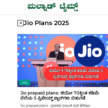
Skip
to
content
Jio Plans 2025
Jobs
Jio prepaid plans: ಜಿಯೋ ₹70ಕ್ಕಿಂತ ಕಡಿಮೆ
ಬೆಲೆಯ 5 ಪ್ರಿಪೇಯ್ಡ್ ಪ್ಲಾನ್‌ಗಳು ಬಿಡುಗಡೆ
Jio prepaid plans : ಭಾರತದ ನಂಬರ್ ವನ್ ಟೆಲಿಕಾಂ