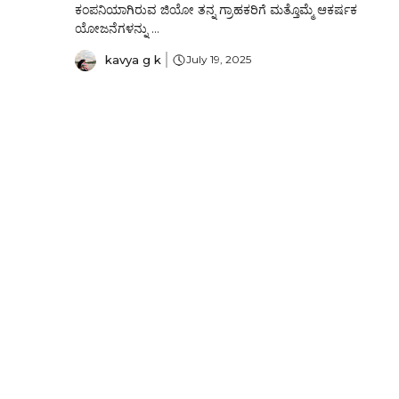
ಕಂಪನಿಯಾಗಿರುವ ಜಿಯೋ ತನ್ನ ಗ್ರಾಹಕರಿಗೆ ಮತ್ತೊಮ್ಮೆ ಆಕರ್ಷಕ
ಯೋಜನೆಗಳನ್ನು ...
kavya g k
July 19, 2025