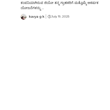
ಕಂಪನಿಯಾಗಿರುವ ಜಿಯೋ ತನ್ನ ಗ್ರಾಹಕರಿಗೆ ಮತ್ತೊಮ್ಮೆ ಆಕರ್ಷಕ
ಯೋಜನೆಗಳನ್ನು ...
kavya g k
July 19, 2025