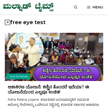
Skip
MENU
to
content
free eye test
Govt Schemes
ಆಶಾಕಿರಣ ಯೋಜನೆ: ಕಣ್ಣಿನ ತೊಂದರೆ ಇದೆಯಾ? ಈ
ಯೋಜನೆಯಿಂದ ಎಲ್ಲವೂ ಉಚಿತ!
Asha Kirana yojane :ಕರ್ನಾಟಕದ ಜನಸಾಮಾನ್ಯರಿಗೆ ಸಮರ್ಪಿತ
ಆರೋಗ್ಯ ಸೇವೆಗಳನ್ನು ಒದಗಿಸುವ ನಿಟ್ಟಿನಲ್ಲಿ, ಕರ್ನಾಟಕ ಸರ್ಕಾರದ ಆಶಾಕಿರಣ