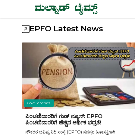
Skip
to
content
EPFO Latest News
Govt Schemes
ಪಿಂಚಣಿದಾರರಿಗೆ ಗುಡ್ ನ್ಯೂಸ್: EPFO
ಪಿಂಚಣಿದಾರರಿಗೆ ಹೆಚ್ಚಿನ ಆರ್ಥಿಕ ಭದ್ರತೆ!
ನೌಕರರ ಭವಿಷ್ಯ ನಿಧಿ ಸಂಸ್ಥೆ (EPFO) ಸದಸ್ಯರ ಹಿತಾಸಕ್ತಿಗಾಗಿ