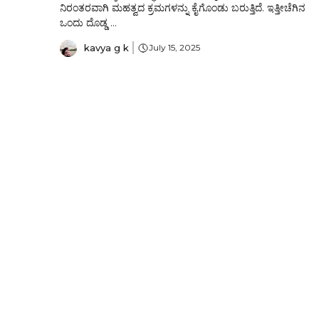
ನಿರಂತರವಾಗಿ ಮಹತ್ವದ ಕ್ರಮಗಳನ್ನು ಕೈಗೊಂಡು ಬರುತ್ತಿದೆ. ಇತ್ತೀಚೆಗಿನ
ಒಂದು ದೊಡ್ಡ ...
kavya g k
July 15, 2025