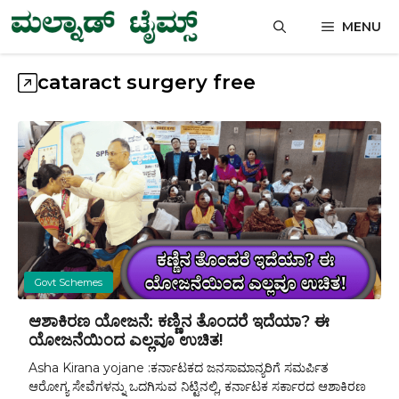
Skip
MENU
to
content
cataract surgery free
Govt Schemes
ಆಶಾಕಿರಣ ಯೋಜನೆ: ಕಣ್ಣಿನ ತೊಂದರೆ ಇದೆಯಾ? ಈ
ಯೋಜನೆಯಿಂದ ಎಲ್ಲವೂ ಉಚಿತ!
Asha Kirana yojane :ಕರ್ನಾಟಕದ ಜನಸಾಮಾನ್ಯರಿಗೆ ಸಮರ್ಪಿತ
ಆರೋಗ್ಯ ಸೇವೆಗಳನ್ನು ಒದಗಿಸುವ ನಿಟ್ಟಿನಲ್ಲಿ, ಕರ್ನಾಟಕ ಸರ್ಕಾರದ ಆಶಾಕಿರಣ