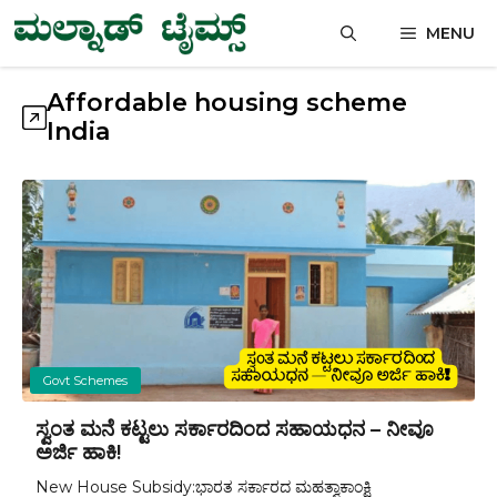
Skip
MENU
to
content
Affordable housing scheme
India
Govt Schemes
ಸ್ವಂತ ಮನೆ ಕಟ್ಟಲು ಸರ್ಕಾರದಿಂದ ಸಹಾಯಧನ – ನೀವೂ
ಅರ್ಜಿ ಹಾಕಿ!
New House Subsidy:ಭಾರತ ಸರ್ಕಾರದ ಮಹತ್ವಾಕಾಂಕ್ಷಿ