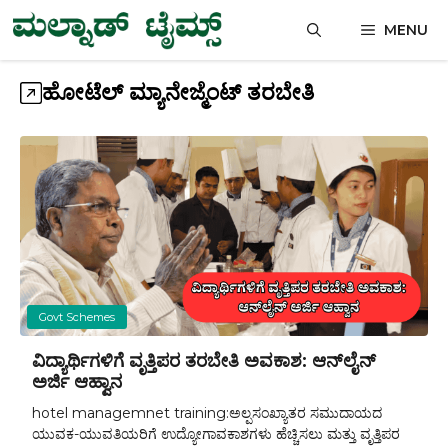
Skip
MENU
to
content
ಹೋಟೆಲ್ ಮ್ಯಾನೇಜ್ಮೆಂಟ್ ತರಬೇತಿ
Govt Schemes
ವಿದ್ಯಾರ್ಥಿಗಳಿಗೆ ವೃತ್ತಿಪರ ತರಬೇತಿ ಅವಕಾಶ: ಆನ್‌ಲೈನ್
ಅರ್ಜಿ ಆಹ್ವಾನ
hotel managemnet training:ಅಲ್ಪಸಂಖ್ಯಾತರ ಸಮುದಾಯದ
ಯುವಕ-ಯುವತಿಯರಿಗೆ ಉದ್ಯೋಗಾವಕಾಶಗಳು ಹೆಚ್ಚಿಸಲು ಮತ್ತು ವೃತ್ತಿಪರ