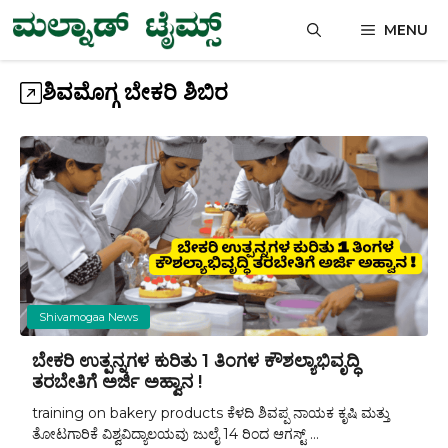
Skip
MENU
to
content
ಶಿವಮೊಗ್ಗ ಬೇಕರಿ ಶಿಬಿರ
Shivamogaa News
ಬೇಕರಿ ಉತ್ಪನ್ನಗಳ ಕುರಿತು 1 ತಿಂಗಳ ಕೌಶಲ್ಯಾಭಿವೃದ್ಧಿ
ತರಬೇತಿಗೆ ಅರ್ಜಿ ಅಹ್ವಾನ !
training on bakery products ಕೆಳದಿ ಶಿವಪ್ಪ ನಾಯಕ ಕೃಷಿ ಮತ್ತು
ತೋಟಗಾರಿಕೆ ವಿಶ್ವವಿದ್ಯಾಲಯವು ಜುಲೈ 14 ರಿಂದ ಆಗಸ್ಟ್ ...