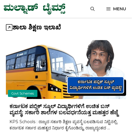
Skip
MENU
to
content
ಶಾಲಾ ಶಿಕ್ಷಣ ಇಲಾಖೆ
Govt Schemes
ಕರ್ನಾಟಕ ಪಬ್ಲಿಕ್ ಸ್ಕೂಲ್ ವಿದ್ಯಾರ್ಥಿಗಳಿಗೆ ಉಚಿತ ಬಸ್
ವ್ಯವಸ್ಥೆ: ಸರ್ಕಾರಿ ಶಾಲೆಗಳ ಬಲವರ್ಧನೆಯತ್ತ ಮಹತ್ತರ ಹೆಜ್ಜೆ
KPS Schools : ರಾಜ್ಯದ ಸರ್ಕಾರಿ ಶಿಕ್ಷಣ ವ್ಯವಸ್ಥೆ ಬಲಪಡಿಸುವ ನಿಟ್ಟಿನಲ್ಲಿ,
ಕರ್ನಾಟಕ ಸರ್ಕಾರ ಮಹತ್ವದ ನಿರ್ಧಾರ ಕೈಗೊಂಡಿದ್ದು, ರಾಜ್ಯಾದ್ಯಂತದ ...