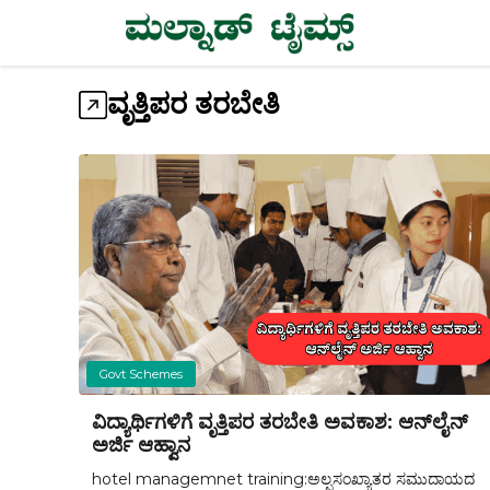
Skip
to
content
ವೃತ್ತಿಪರ ತರಬೇತಿ
Govt Schemes
ವಿದ್ಯಾರ್ಥಿಗಳಿಗೆ ವೃತ್ತಿಪರ ತರಬೇತಿ ಅವಕಾಶ: ಆನ್‌ಲೈನ್
ಅರ್ಜಿ ಆಹ್ವಾನ
hotel managemnet training:ಅಲ್ಪಸಂಖ್ಯಾತರ ಸಮುದಾಯದ