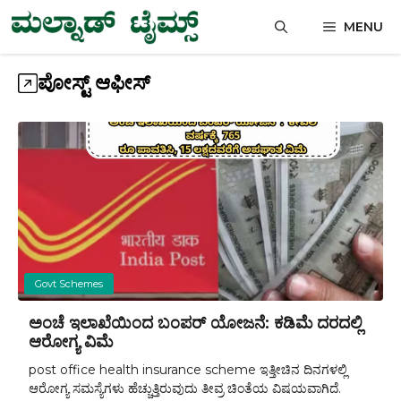
Skip
MENU
to
content
ಪೋಸ್ಟ್ ಆಫೀಸ್
Govt Schemes
ಅಂಚೆ ಇಲಾಖೆಯಿಂದ ಬಂಪರ್ ಯೋಜನೆ: ಕಡಿಮೆ ದರದಲ್ಲಿ
ಆರೋಗ್ಯ ವಿಮೆ
post office health insurance scheme ಇತ್ತೀಚಿನ ದಿನಗಳಲ್ಲಿ
ಆರೋಗ್ಯ ಸಮಸ್ಯೆಗಳು ಹೆಚ್ಚುತ್ತಿರುವುದು ತೀವ್ರ ಚಿಂತೆಯ ವಿಷಯವಾಗಿದೆ.