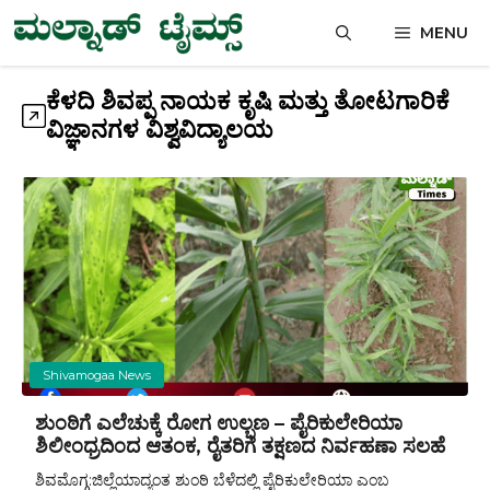
Skip
MENU
to
content
ಕೆಳದಿ ಶಿವಪ್ಪ ನಾಯಕ ಕೃಷಿ ಮತ್ತು ತೋಟಗಾರಿಕೆ
ವಿಜ್ಞಾನಗಳ ವಿಶ್ವವಿದ್ಯಾಲಯ
Shivamogaa News
ಶುಂಠಿಗೆ ಎಲೆಚುಕ್ಕೆ ರೋಗ ಉಲ್ಬಣ – ಪೈರಿಕುಲೇರಿಯಾ
ಶಿಲೀಂಧ್ರದಿಂದ ಆತಂಕ, ರೈತರಿಗೆ ತಕ್ಷಣದ ನಿರ್ವಹಣಾ ಸಲಹೆ
ಶಿವಮೊಗ್ಗ:ಜಿಲ್ಲೆಯಾದ್ಯಂತ ಶುಂಠಿ ಬೆಳೆದಲ್ಲಿ ಪೈರಿಕುಲೇರಿಯಾ ಎಂಬ