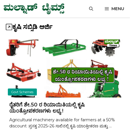
Skip
MENU
to
content
ಕೃಷಿ ಸಬ್ಸಿಡಿ ಅರ್ಜಿ
Govt Schemes
ರೈತರಿಗೆ ಶೇ.50 ರ ರಿಯಾಯಿತಿಯಲ್ಲಿ ಕೃಷಿ
ಯಂತ್ರೋಪಕರಣಗಳು ಲಭ್ಯ !
Agricultural machinery available for farmers at a 50%
discount :ಪ್ರಸಕ್ತ 2025–26 ಸಾಲಿನಲ್ಲಿ ಕೃಷಿ ಯಾಂತ್ರೀಕರಣ ಮತ್ತು ...