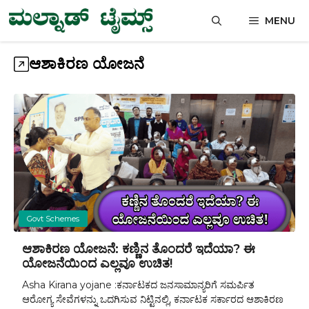
Skip
MENU
to
content
ಆಶಾಕಿರಣ ಯೋಜನೆ
Govt Schemes
ಆಶಾಕಿರಣ ಯೋಜನೆ: ಕಣ್ಣಿನ ತೊಂದರೆ ಇದೆಯಾ? ಈ
ಯೋಜನೆಯಿಂದ ಎಲ್ಲವೂ ಉಚಿತ!
Asha Kirana yojane :ಕರ್ನಾಟಕದ ಜನಸಾಮಾನ್ಯರಿಗೆ ಸಮರ್ಪಿತ
ಆರೋಗ್ಯ ಸೇವೆಗಳನ್ನು ಒದಗಿಸುವ ನಿಟ್ಟಿನಲ್ಲಿ, ಕರ್ನಾಟಕ ಸರ್ಕಾರದ ಆಶಾಕಿರಣ